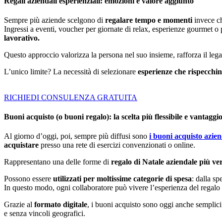
Regali aziendali esperienziali: emozioni e valore aggiunto
Sempre più aziende scelgono di
regalare tempo e momenti
invece ch
Ingressi a eventi, voucher per giornate di relax, esperienze gourmet o
lavorativo.
Questo approccio valorizza la persona nel suo insieme, rafforza il leg
L’unico limite? La necessità di selezionare
esperienze che rispecchin
RICHIEDI CONSULENZA GRATUITA
Buoni acquisto (o buoni regalo): la scelta più flessibile e vantaggi
Al giorno d’oggi, poi, sempre più diffusi sono
i buoni acquisto
azien
acquistare
presso una rete di esercizi convenzionati o online.
Rappresentano una delle forme di
regalo di Natale aziendale più ver
Possono essere
utilizzati per moltissime categorie di spesa
: dalla sp
In questo modo, ogni collaboratore può vivere l’esperienza del regalo 
Grazie al
formato digitale
, i buoni acquisto sono oggi anche semplici 
e senza vincoli geografici.