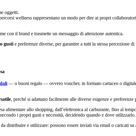
e oggetti.
 percorsi wellness rappresentano un modo per dire ai propri collaborato
ame con il brand e trasmette un messaggio di attenzione autentica.
o gusti
e preferenze diverse, per garantire a tutti la stessa percezione di
osa
dali
— o buoni regalo — ovvero voucher, in formato cartaceo o digitale
satile
, perché si adattano facilmente alle diverse esigenze e preferenze p
esa alimentare allo shopping, dall’elettronica al carburante, fino al tempo
secondo i propri gusti e necessità, decidendo quando e dove utilizzarlo.
da distribuire e utilizzare: possono essere inviati via email o caricati s