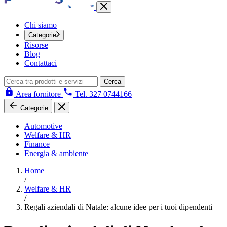
Chi siamo
Categorie
Risorse
Blog
Contattaci
Cerca
Area fornitore
Tel. 327 0744166
Categorie
Automotive
Welfare & HR
Finance
Energia & ambiente
Home
/
Welfare & HR
/
Regali aziendali di Natale: alcune idee per i tuoi dipendenti