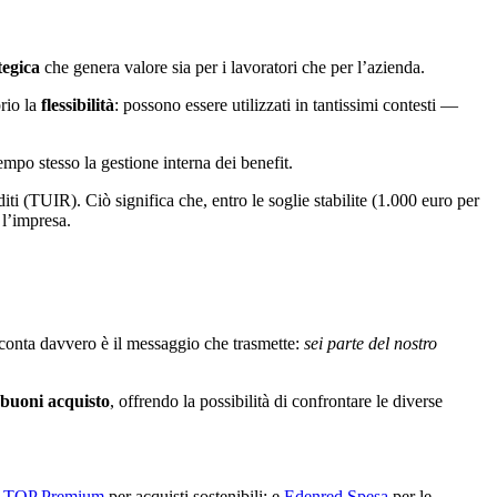
tegica
che genera valore sia per i lavoratori che per l’azienda.
prio la
flessibilità
: possono essere utilizzati in tantissimi contesti —
empo stesso la gestione interna dei benefit.
ti (TUIR). Ciò significa che, entro le soglie stabilite (1.000 euro per
l’impresa.
e conta davvero è il messaggio che trasmette:
sei parte del nostro
i buoni acquisto
, offrendo la possibilità di confrontare le diverse
d TOP Premium
per acquisti sostenibili; e
Edenred Spesa
per le