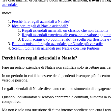
Tra cesti natalizi, esperienze e buoni acquisto aziendali,
trovare il re
aziendale.
Indice
Perché fare regali aziendali a Natale?
Idee per i regali di Natale aziendali?
Regali aziendali materiali: un classico che non tramonta
Regali aziendali esperienziali: emozioni e valore aggiunt
Buoni acquisto (o buoni regalo): la scelta più flessibile e
Buoni acquisto: il regalo aziendale per Natale più versatile
Scegli i tuoi regali aziendali per Natale con Top Partners
Perché fare regali aziendali a Natale?
Fare un regalo aziendale di Natale non significa solo rispettare una tra
In un periodo in cui il benessere dei dipendenti è sempre più al centr
verso le persone.
I regali aziendali di Natale diventano così uno strumento di engageme
Quando i collaboratori si sentono apprezzati e coinvolti, aumenta la l
competitivo.
Ma non è solo una questione di clima interno: scegliere con cura i rega