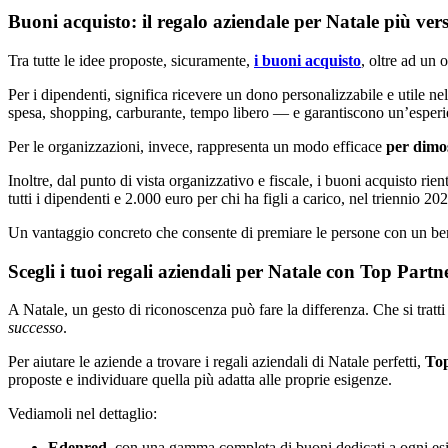
Buoni acquisto: il regalo aziendale per Natale più vers
Tra tutte le idee proposte, sicuramente,
i buoni acquisto
, oltre ad un 
Per i dipendenti, significa ricevere un dono personalizzabile e utile ne
spesa, shopping, carburante, tempo libero — e garantiscono un’esperienz
Per le organizzazioni, invece, rappresenta un modo efficace
per dimos
Inoltre, dal punto di vista organizzativo e fiscale, i buoni acquisto rien
tutti i dipendenti e 2.000 euro per chi ha figli a carico, nel triennio 
Un vantaggio concreto che consente di premiare le persone con un benef
Scegli i tuoi regali aziendali per Natale con Top Partn
A Natale, un gesto di riconoscenza può fare la differenza. Che si trat
successo
.
Per aiutare le aziende a trovare i regali aziendali di Natale perfetti,
Top
proposte e individuare quella più adatta alle proprie esigenze.
Vediamoli nel dettaglio:
Edenred
, con una gamma completa di buoni dedicati a ogni 