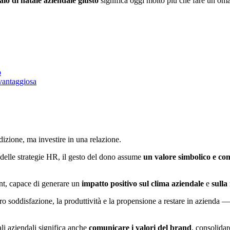
galo di natale aziendale giusto
significa oggi molto più che fare un om
o
 vantaggiosa
dizione, ma investire in una relazione.
o delle strategie HR, il gesto del dono assume
un valore simbolico e co
nt, capace di generare un
impatto positivo sul clima aziendale
e
sulla
oro soddisfazione, la produttività e la propensione a restare in azienda
li aziendali significa anche
comunicare i valori del brand
, consolidar