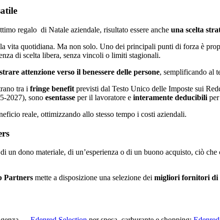
atile
ottimo regalo di Natale aziendale, risultato essere anche
una scelta stra
lla vita quotidiana. Ma non solo. Uno dei principali punti di forza è pro
a di scelta libera, senza vincoli o limiti stagionali.
trare attenzione verso il benessere delle persone
, semplificando al t
trano tra i
fringe benefit
previsti dal Testo Unico delle Imposte sui Reddi
2025-2027), sono
esentasse
per il lavoratore e
interamente deducibili
per 
icio reale, ottimizzando allo stesso tempo i costi aziendali.
ers
ti di un dono materiale, di un’esperienza o di un buono acquisto, ciò ch
 Partners
mette a disposizione una selezione dei
migliori fornitori d
esigenza —
Edenred Selection
per spesa, carburante e shopping;
Edenre