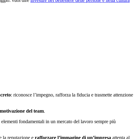
aggio: vuol dire
investire nel benessere delle persone e nella cultura
ncreto
: riconosce l’impegno, rafforza la fiducia e trasmette attenzione
 motivazione del team
.
 — elementi fondamentali in un mercato del lavoro sempre più
e la reputazione e
rafforzare l’immagine di un’impresa
attenta al