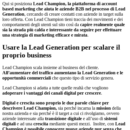
Qui si posiziona
Lead Champion
, la piattaforma di account
based marketing che aiuta le aziende B2B nel processo di Lead
Generation
, cercando di creare contatti con aziende in target sulla
loro offerta. Con Lead Champion tieni traccia dei movimenti e dei
comportamenti degli utenti sul sito così da
capire realmente quale
sia la strada più calda e interessante da seguire per effettuare
una strategia di marketing efficace e mirata
.
Usare la Lead Generation per scalare il
proprio business
Lead Champion scala insieme al business del cliente.
All’aumentare del traffico aumentano la Lead Generation e le
opportunità commerciali
che questo tipo di servizio genera.
Lead Champion si adatta a tutte quelle realtà che vogliono
adoperare i vantaggi dei canali digital per crescere
.
Digital e crescita sono proprio le due parole chiave per
descrivere Lead Champion,
sia perché incarna la
mission
della
nostra azienda e sia perché è il target a cui ci rivolgiamo, ovvero
aziende interessate alla
transizione digitale
e all’uso di
sistemi
digitali
e ad una
crescita
mediante questi mezzi. Inoltre, con
Lead
Champion è possibile conoscere nuove aziende pur senza che