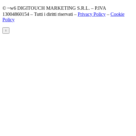
© ~w6 DIGITOUCH MARKETING S.R.L. – P.IVA
13004860154 – Tutti i diritti riservati –
Privacy Policy
–
Cookie
Policy
↑