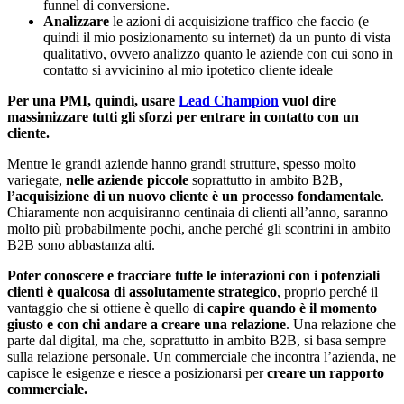
funnel di conversione.
Analizzare
le azioni di acquisizione traffico che faccio (e
quindi il mio posizionamento su internet) da un punto di vista
qualitativo, ovvero analizzo quanto le aziende con cui sono in
contatto si avvicinino al mio ipotetico cliente ideale
Per una PMI, quindi, usare
Lead Champion
vuol dire
massimizzare tutti gli sforzi per entrare in contatto con un
cliente.
Mentre le grandi aziende hanno grandi strutture, spesso molto
variegate,
nelle aziende piccole
soprattutto in ambito B2B,
l’acquisizione di un nuovo cliente è un processo fondamentale
.
Chiaramente non acquisiranno centinaia di clienti all’anno, saranno
molto più probabilmente pochi, anche perché gli scontrini in ambito
B2B sono abbastanza alti.
Poter conoscere e tracciare tutte le interazioni con i potenziali
clienti è qualcosa di assolutamente strategico
, proprio perché il
vantaggio che si ottiene è quello di
capire quando è il momento
giusto e con chi andare a creare una relazione
. Una relazione che
parte dal digital, ma che, soprattutto in ambito B2B, si basa sempre
sulla relazione personale. Un commerciale che incontra l’azienda, ne
capisce le esigenze e riesce a posizionarsi per
creare un rapporto
commerciale.