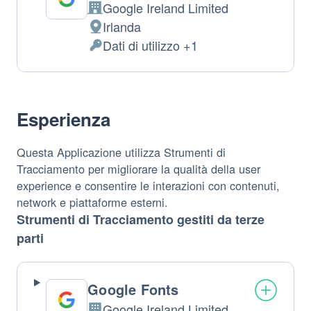
Google Ireland Limited
Azienda:
Irlanda
Luogo
Dati di utilizzo +1
del
Dati
trattamento:
Personali
trattati:
Esperienza
Questa Applicazione utilizza Strumenti di
Tracciamento per migliorare la qualità della user
experience e consentire le interazioni con contenuti,
network e piattaforme esterni.
Strumenti di Tracciamento gestiti da terze
parti
Google Fonts
Google Ireland Limited