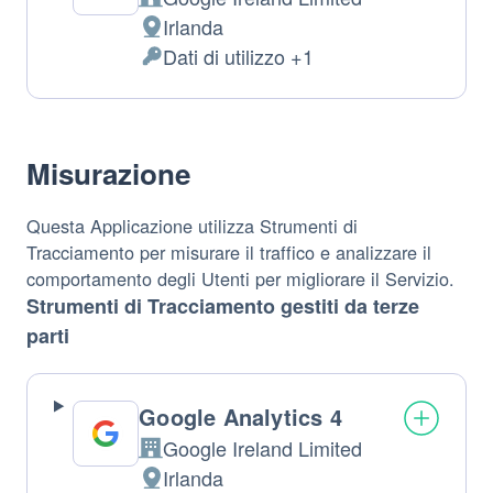
Azienda:
Irlanda
Luogo
Dati di utilizzo +1
del
Dati
trattamento:
Personali
trattati:
Misurazione
Questa Applicazione utilizza Strumenti di
Tracciamento per misurare il traffico e analizzare il
comportamento degli Utenti per migliorare il Servizio.
Strumenti di Tracciamento gestiti da terze
parti
Google Analytics 4
Google Ireland Limited
Azienda:
Irlanda
Luogo