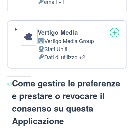
email +1
del
Dati
trattamento:
Personali
trattati:
Vertigo Media
Vertigo Media Group
Azienda:
Stati Uniti
Luogo
Dati di utilizzo +2
del
Dati
trattamento:
Personali
trattati:
Come gestire le preferenze
e prestare o revocare il
consenso su questa
Applicazione