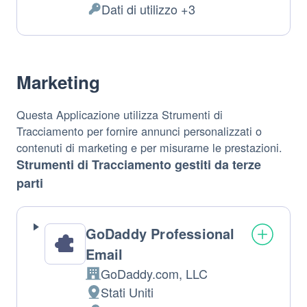
Dati di utilizzo +3
del
Dati
trattamento:
Personali
trattati:
Marketing
Questa Applicazione utilizza Strumenti di
Tracciamento per fornire annunci personalizzati o
contenuti di marketing e per misurarne le prestazioni.
Strumenti di Tracciamento gestiti da terze
parti
GoDaddy Professional
Email
GoDaddy.com, LLC
Azienda:
Stati Uniti
Luogo