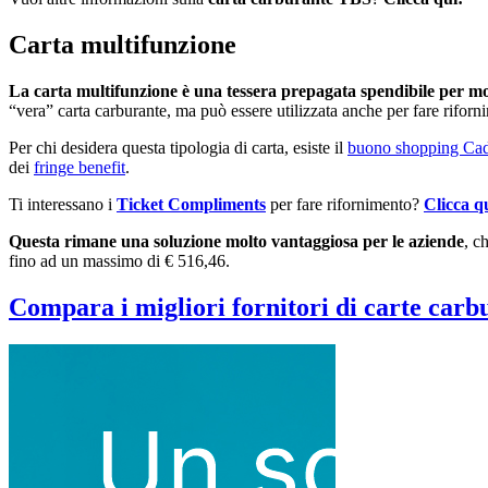
Carta multifunzione
La carta multifunzione è una tessera prepagata spendibile per molt
“vera” carta carburante, ma può essere utilizzata anche per fare riforn
Per chi desidera questa tipologia di carta, esiste il
buono shopping Ca
dei
fringe benefit
.
Ti interessano i
Ticket Compliments
per fare rifornimento?
Clicca q
Questa rimane una soluzione molto vantaggiosa per le aziende
, c
fino ad un massimo di € 516,46.
Compara i migliori fornitori di carte carb