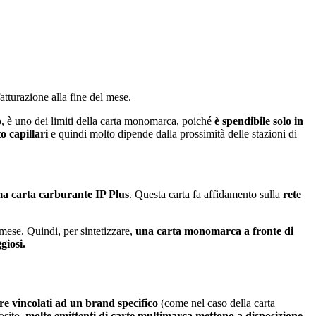
tturazione alla fine del mese.
to, è uno dei limiti della carta monomarca, poiché
è spendibile solo in
o capillari
e quindi molto dipende dalla prossimità delle stazioni di
ma carta carburante IP Plus
. Questa carta fa affidamento sulla
rete
 mese. Quindi, per sintetizzare,
una carta monomarca a fronte di
giosi.
re vincolati ad un brand specifico
(come nel caso della carta
osito,
molte emittenti di carte multimarca mettono a disposizione