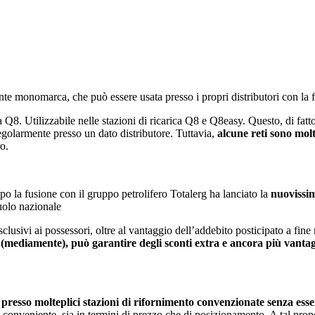
e monomarca, che può essere usata presso i propri distributori con la fa
a Q8. Utilizzabile nelle stazioni di ricarica Q8 e Q8easy. Questo, di fat
egolarmente presso un dato distributore. Tuttavia,
alcune reti sono molt
ro.
po la fusione con il gruppo petrolifero Totalerg ha lanciato la
nuovissi
uolo nazionale
lusivi ai possessori, oltre al vantaggio dell’addebito posticipato a fine
o (mediamente), può garantire degli sconti extra e ancora più vantag
resso molteplici stazioni di rifornimento convenzionate senza esse
ù conveniente, sia in termini di prezzo che di posizionamento. A tal prop