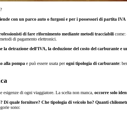
a?
iende con un parco auto o furgoni e per i possessori di partita IVA
rofessionisti di fare rifornimento mediante metodi tracciabili
come: c
o metodi di pagamento elettronici.
 la detrazione dell’IVA, la deduzione del costo del carburante e un
zzo alla pompa
e può essere usata per
ogni tipologia di carburante
: be
ica
 le esigenze di ogni viaggiatore. La scelta non manca,
occorre solo iden
e? Di quale fornitore? Che tipologia di veicolo ho? Quanti chilometri
egorie sono: