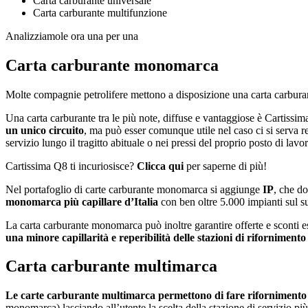
Carta carburante universale
Carta carburante multifunzione
Analizziamole ora una per una
Carta carburante monomarca
Molte compagnie petrolifere mettono a disposizione una carta carburant
Una carta carburante tra le più note, diffuse e vantaggiose è Cartissim
un unico circuito
, ma può esser comunque utile nel caso ci si serva r
servizio lungo il tragitto abituale o nei pressi del proprio posto di lavo
Cartissima Q8 ti incuriosisce?
Clicca qui
per saperne di più!
Nel portafoglio di carte carburante monomarca si aggiunge
IP
, che do
monomarca più capillare d’Italia
con ben oltre 5.000 impianti sul s
La carta carburante monomarca può inoltre garantire offerte e sconti esc
una minore capillarità e reperibilità delle stazioni di riforniment
Carta carburante multimarca
Le carte carburante multimarca permettono di fare rifornimento p
monomarca) lasciando all’utente la scelta della stazione di servizio pi