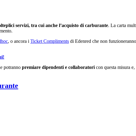
eplici servizi, tra cui anche l’acquisto di
carburante
. La carta mul
imento.
dhoc
, o ancora i
Ticket Compliments
di Edenred che non funzioneranno 
ui!
he potranno
premiare dipendenti e collaboratori
con questa misura e, 
urante