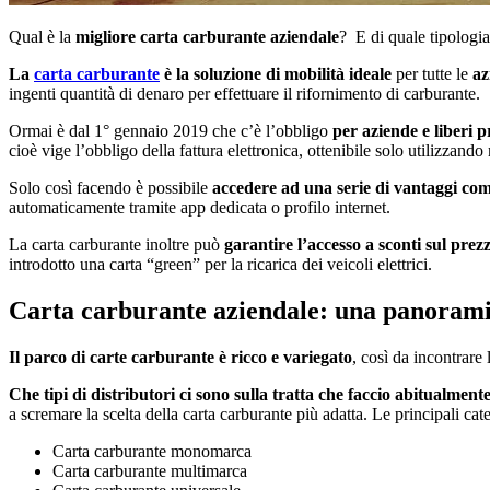
Qual è la
migliore carta carburante aziendale
? E di quale tipologi
La
carta carburante
è la soluzione di mobilità ideale
per tutte le
az
ingenti quantità di denaro per effettuare il rifornimento di carburante.
Ormai è dal 1° gennaio 2019 che c’è l’obbligo
per aziende e liberi p
cioè vige l’obbligo della fattura elettronica, ottenibile solo utilizzand
Solo così facendo è possibile
accedere ad una serie di vantaggi come
automaticamente tramite app dedicata o profilo internet.
La carta carburante inoltre può
garantire l’accesso a sconti sul pre
introdotto una carta “green” per la ricarica dei veicoli elettrici.
Carta carburante aziendale: una panoram
Il parco di carte carburante è ricco e variegato
, così da incontrare
Che tipi di distributori ci sono sulla tratta che faccio abitualment
a scremare la scelta della carta carburante più adatta. Le principali cat
Carta carburante monomarca
Carta carburante multimarca