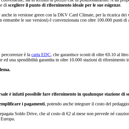
te di
scegliere il punto di rifornimento ideale per le sue esigenze
.
 anche in versione green con la DKV Card Climate, per la ricarica dei vei
 entrambe le sue versioni) è convenzionata con oltre 100.000 punti di 
e percorrenze è la
carta EDC
, che garantisce sconti di oltre €0.10 al litro 
e ed una spendibilità garantita in oltre 10.000 stazioni di rifornimento 
blema.
le è infatti possibile fare rifornimento in qualunque stazione di s
emplificare i pagamenti
, potendo anche integrare il costo del pedaggio 
a prepagata Soldo Drive, che al costo di €2 al mese non prevede né cauz
a Europa.