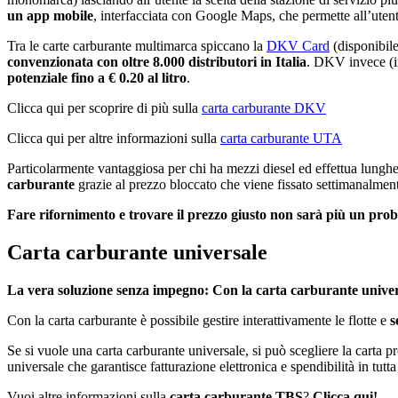
un app mobile
, interfacciata con Google Maps, che permette all’uten
Tra le carte carburante multimarca spiccano la
DKV Card
(disponibile
convenzionata con oltre 8.000 distributori in Italia
. DKV invece (in
potenziale fino a € 0.20 al litro
.
Clicca qui per scoprire di più sulla
carta carburante DKV
Clicca qui per altre informazioni sulla
carta carburante UTA
Particolarmente vantaggiosa per chi ha mezzi diesel ed effettua lungh
carburante
grazie al prezzo bloccato che viene fissato settimanalment
Fare rifornimento e trovare il prezzo giusto non sarà più un pro
Carta carburante universale
La vera soluzione senza impegno: Con la carta carburante universa
Con la carta carburante è possibile gestire interattivamente le flotte e
s
Se si vuole una carta carburante universale, si può scegliere la cart
universale che garantisce fatturazione elettronica e spendibilità in tutt
Vuoi altre informazioni sulla
carta carburante TBS
?
Clicca qui!