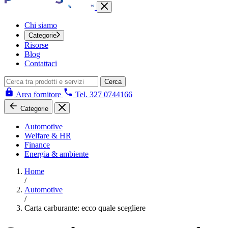
Chi siamo
Categorie
Risorse
Blog
Contattaci
Cerca
Area fornitore
Tel. 327 0744166
Categorie
Automotive
Welfare & HR
Finance
Energia & ambiente
Home
/
Automotive
/
Carta carburante: ecco quale scegliere