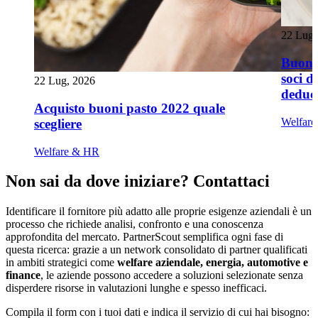
22 Lug,
Buoni 
soci d
22 Lug, 2026
deduci
Acquisto buoni pasto 2022 quale
Welfar
scegliere
Welfare & HR
Non sai da dove iniziare? Contattaci
Identificare il fornitore più adatto alle proprie esigenze aziendali è un
processo che richiede analisi, confronto e una conoscenza
approfondita del mercato. PartnerScout semplifica ogni fase di
questa ricerca: grazie a un network consolidato di partner qualificati
in ambiti strategici come
welfare aziendale, energia, automotive e
finance
, le aziende possono accedere a soluzioni selezionate senza
disperdere risorse in valutazioni lunghe e spesso inefficaci.
Compila il form con i tuoi dati e indica il servizio di cui hai bisogno: