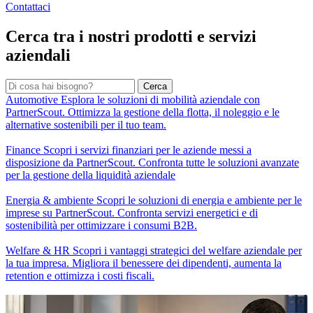
Contattaci
Cerca tra i nostri prodotti e servizi
aziendali
Cerca
Automotive
Esplora le soluzioni di mobilità aziendale con
PartnerScout. Ottimizza la gestione della flotta, il noleggio e le
alternative sostenibili per il tuo team.
Finance
Scopri i servizi finanziari per le aziende messi a
disposizione da PartnerScout. Confronta tutte le soluzioni avanzate
per la gestione della liquidità aziendale
Energia & ambiente
Scopri le soluzioni di energia e ambiente per le
imprese su PartnerScout. Confronta servizi energetici e di
sostenibilità per ottimizzare i consumi B2B.
Welfare & HR
Scopri i vantaggi strategici del welfare aziendale per
la tua impresa. Migliora il benessere dei dipendenti, aumenta la
retention e ottimizza i costi fiscali.